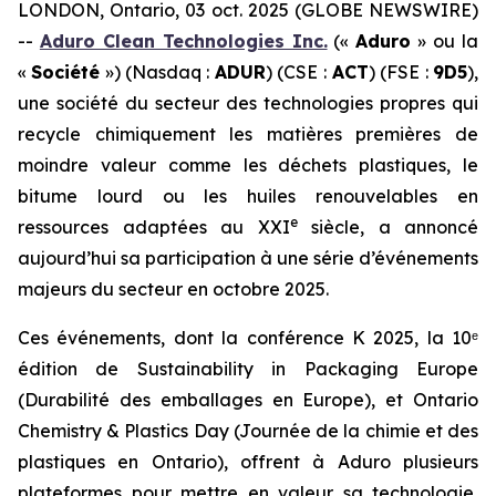
LONDON, Ontario, 03 oct. 2025 (GLOBE NEWSWIRE)
--
Aduro Clean Technologies Inc.
(«
Aduro
» ou la
«
Société
») (Nasdaq :
ADUR
) (CSE :
ACT
) (FSE :
9D5
),
une société du secteur des technologies propres qui
recycle chimiquement les matières premières de
moindre valeur comme les déchets plastiques, le
bitume lourd ou les huiles renouvelables en
e
ressources adaptées au XXI
siècle, a annoncé
aujourd’hui sa participation à une série d’événements
majeurs du secteur en octobre 2025.
Ces événements, dont la conférence K 2025, la 10ᵉ
édition de Sustainability in Packaging Europe
(Durabilité des emballages en Europe), et Ontario
Chemistry & Plastics Day (Journée de la chimie et des
plastiques en Ontario), offrent à Aduro plusieurs
plateformes pour mettre en valeur sa technologie,